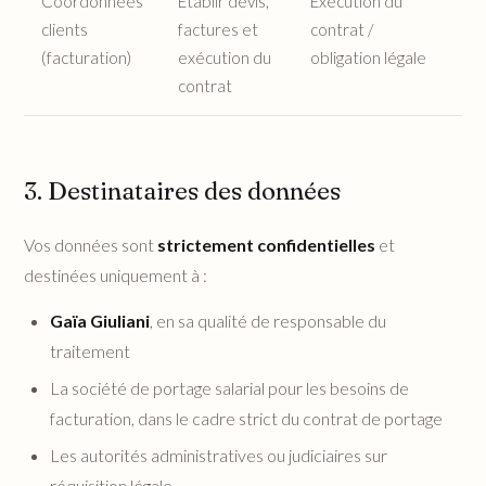
Coordonnées
Établir devis,
Exécution du
1
clients
factures et
contrat /
(
(facturation)
exécution du
obligation légale
c
contrat
3. Destinataires des données
Vos données sont
strictement confidentielles
et
destinées uniquement à :
Gaïa Giuliani
, en sa qualité de responsable du
traitement
La société de portage salarial pour les besoins de
facturation, dans le cadre strict du contrat de portage
Les autorités administratives ou judiciaires sur
réquisition légale