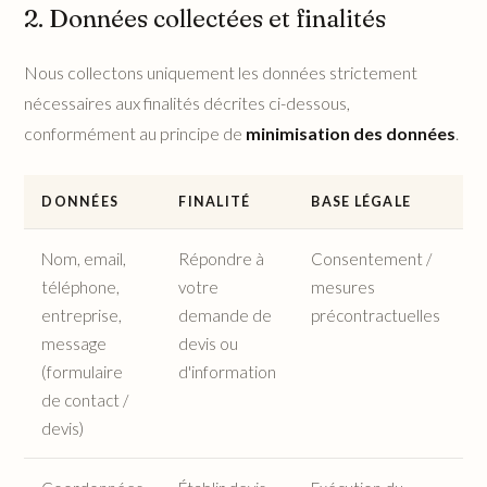
2. Données collectées et finalités
Nous collectons uniquement les données strictement
nécessaires aux finalités décrites ci-dessous,
conformément au principe de
minimisation des données
.
DONNÉES
FINALITÉ
BASE LÉGALE
D
Nom, email,
Répondre à
Consentement /
3
téléphone,
votre
mesures
c
entreprise,
demande de
précontractuelles
d
message
devis ou
c
(formulaire
d'information
de contact /
devis)