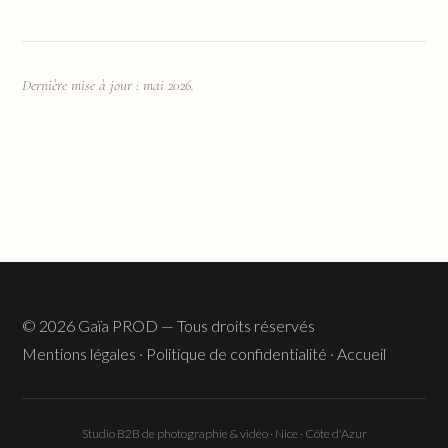
Dernière mise à jour : mai 2026.
© 2026 Gaïa PROD — Tous droits réservés
Mentions légales
·
Politique de confidentialité
·
Accueil
Studio B2B de photographie & vidéo · Nice · Côte d'Azur